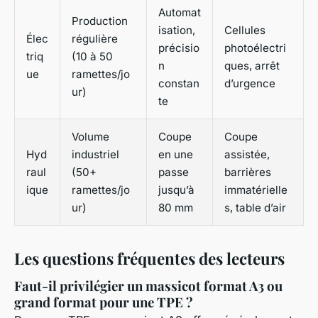
Automat
Production
isation,
Cellules
Élec
régulière
précisio
photoélectri
triq
(10 à 50
n
ques, arrêt
ue
ramettes/jo
constan
d’urgence
ur)
te
Volume
Coupe
Coupe
Hyd
industriel
en une
assistée,
raul
(50+
passe
barrières
ique
ramettes/jo
jusqu’à
immatérielle
ur)
80 mm
s, table d’air
Les questions fréquentes des lecteurs
Faut-il privilégier un massicot format A3 ou
grand format pour une TPE ?