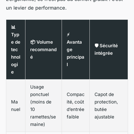
un levier de performance.
📊
Typ
⚡
e de
📦 Volume
Avanta
🛡️ Sécurité
tec
recommand
ge
intégrée
hnol
é
principa
ogi
l
e
Usage
ponctuel
Compac
Capot de
Ma
(moins de
ité, coût
protection,
nuel
10
d’entrée
butée
ramettes/se
faible
ajustable
maine)